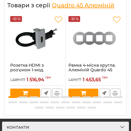
Товари з серії
Quadro 45 Алюміній
-10 %
-10 %
-
Розетка HDMI з
Рамка 4-місна кругла.
Р
роз'ємом 1-мод.
Алюміній Quardo 45
г
Алюміній Quardo 45
(43940 TAL)
м
грн
грн
(45435 SAL)
45
1 516,94
1 453,65
1 685,49
1 615,17
1 
Артикул:
43940 TAL
Артикул:
45435 SAL
Ар
В наявності:
17
В наявності:
2
В 
КОНТАКТИ