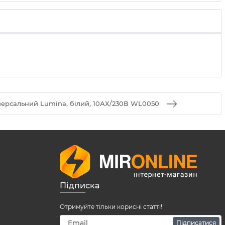
іверсальний Lumina, білий, 10АХ/230В WL0050
Підписка
Отримуйте тільки корисні статті!
Підписатися