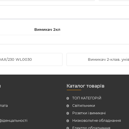
Вимикач 2кл
10АХ/230 WL0030
Вимикач 2-клав. ун
н
Каталог товарів
ТОП КАТЕГОРІЙ
плата
Світильники
Розетки і вимикачі
фіденцальності
Низковольтне обладнання
Електро обладнання