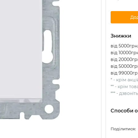
До
Знижки
від 5000грн.
від 10000грн
від 20000грн
від 50000грн
від 99000гр
* - крім акц
** - крім т
*** - дзвоні
Способи о
Поділитися: