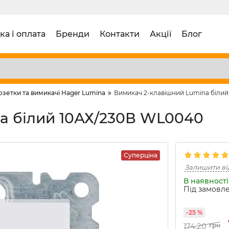
ка і оплата
Бренди
Контакти
Акції
Блог
озетки та вимикачі Hager Lumina
Вимикач 2-клавішний Lumina біли
a білий 10АХ/230В WL0040
Суперціна
Залишити ві
В наявності 
Під замовле
-25 %
174,20
грн