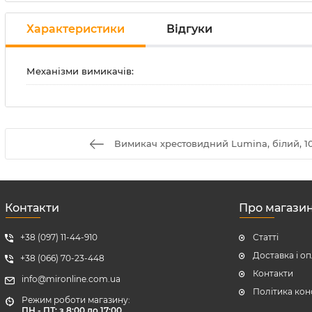
Характеристики
Відгуки
Механізми вимикачів:
Вимикач хрестовидний Lumina, білий, 
Контакти
Про магази
+38 (097) 11-44-910
Статті
Доставка і о
+38 (066) 70-23-448
Контакти
info@mironline.com.ua
Політика кон
Режим роботи магазину:
ПН - ПТ: з 8:00 до 17:00