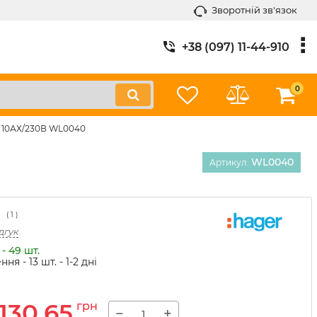
Зворотній зв'язок
+38 (097) 11-44-910
0
й 10АХ/230В WL0040
WL0040
Артикул:
(
1
)
дгук
- 49 шт.
ння - 13 шт.
- 1-2 дні
130,65
грн
−
+