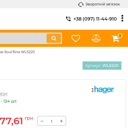
Зворотній зв'язок
+38 (097) 11-44-910
0
a-Soul біла WL5220
WL5220
Артикул:
дгук
- 124 шт.
77,61
грн
−
+