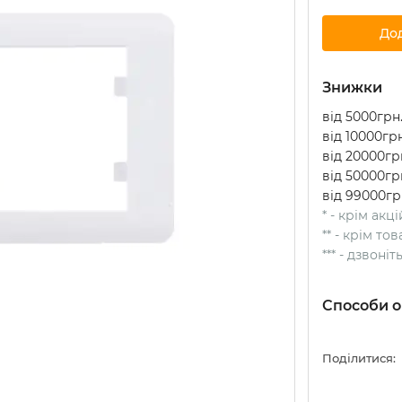
До
Знижки
від 5000грн.
від 10000грн
від 20000грн
від 50000грн
від 99000гр
* - крім акц
** - крім т
*** - дзвоні
Способи о
Поділитися: