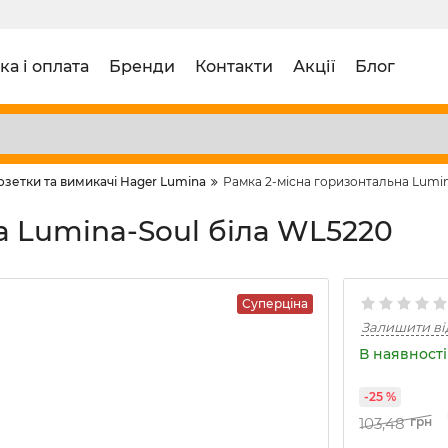
ка і оплата
Бренди
Контакти
Акції
Блог
озетки та вимикачі Hager Lumina
Рамка 2-місна горизонтальна Lumin
а Lumina-Soul біла WL5220
Суперціна
Залишити ві
В наявності 
-25 %
103,48
грн