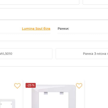
Lumina Soul біла
Рамки:
 WL5010
Рамка 3-місна
-25 %