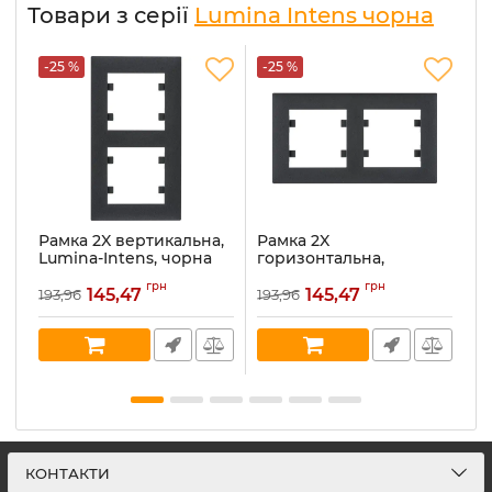
Товари з серії
Lumina Intens чорна
-25 %
-25 %
-
Рамка 2X вертикальна,
Рамка 2X
Р
Lumina-Intens, чорна
горизонтальна,
L
WL5623
Lumina-Intens, чорна
W
грн
грн
WL5723
145,47
145,47
193,96
193,96
30
Артикул:
WL5623
Ар
Артикул:
WL5723
В наявності:
20
В 
В наявності:
80
КОНТАКТИ