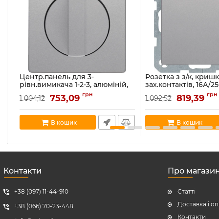
Центр.панель для 3-
Розетка з з/к, кришк
рівн.вимикача 1-2-3, алюміній,
зах.контактів, 16А/25
Q.x 1084608400
алюміній, Q.x 47516
грн
грн
753,09
819,39
1 004,12
1 092,52
Артикул:
1084608400
Артикул:
47516084
В наявності:
1
В наявності:
6
В кошик
В кошик
Контакти
Про магази
+38 (097) 11-44-910
Статті
Доставка і о
+38 (066) 70-23-448
Контакти