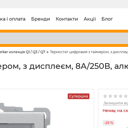
ка і оплата
Бренди
Контакти
Акції
Блог
erker колекція Q1 / Q3 / Q7
Термостат цифровий з таймером, з дисплеєм
ом, з дисплеєм, 8А/250В, алю
Суперціна
Залишити ві
Немає на ск
-25 %