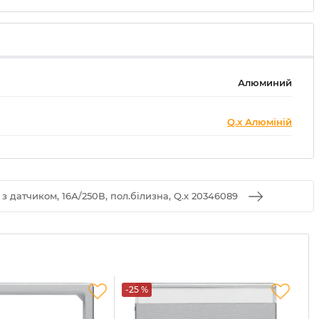
Алюминий
Q.x Алюміній
 з датчиком, 16А/250В, пол.білизна, Q.x 20346089
-25 %
-2