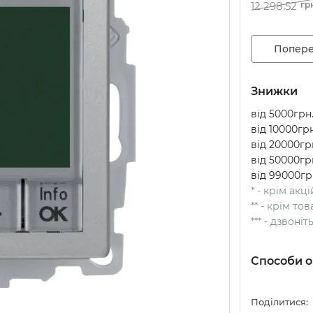
12 298,52
гр
Попере
Знижки
від 5000грн.
від 10000грн
від 20000грн
від 50000грн
від 99000гр
* - крім акц
** - крім т
*** - дзвоні
Способи о
Поділитися: