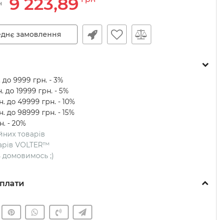
9 223,89
н
днє замовлення
 до 9999 грн. - 3%
. до 19999 грн. - 5%
. до 49999 грн. - 10%
. до 98999 грн. - 15%
н. - 20%
ійних товарів
оварів VOLTER™
ть домовимось ;)
плати