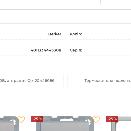
Berker
Колір:
4011334443308
Серія:
0В, антрацит, Q.x 20446086
Термостат для підлоги,
-25 %
-25 %