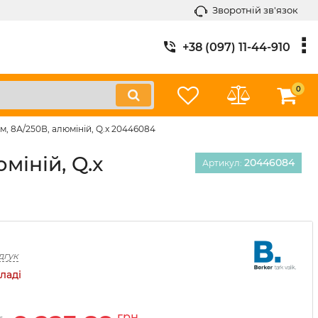
Зворотній зв'язок
+38 (097) 11-44-910
0
, 8А/250В, алюміній, Q.x 20446084
міній, Q.x
20446084
Артикул:
дгук
ладі
грн