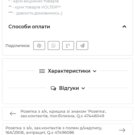
* - крім акційних товарів
** - крім товарів VOLTER™
*** - дзвоніть домовимось ;)
Способи оплати
Поділитися:
Характеристики
Відгуки
Розетка з з/к, кришка зі знаком 'Розетка',
зах.контактів, пол.білизна, Q.x 47446049
Розетка з з/к, зах.контактів з полем д/надпису,
16А/250В, антрацит, Q.x 47496086