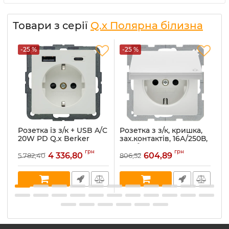
Товари з серії
Q.x Полярна білизна
-25 %
-25 %
-
Розетка із з/к + USB A/C
Розетка з з/к, кришка,
Ро
20W PD Q.x Berker
зах.контактів, 16А/250В,
за
48146089, полярна
пол.білизна, Q.x
по
грн
грн
білизна
47516089
4
4 336,80
604,89
5 782,40
806,52
44
Артикул:
48146089
Артикул:
47516089
Ар
В наявності:
11
В наявності:
15
В 