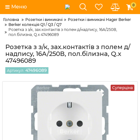
0
Меню
Головна
Розетки і вимикачі
Розетки і вимикачі Hager Berker
Berker колекція Q1 / Q3 / Q7
Розетка з з/к, зах.контактів з полем д/надпису, 16А/250В,
пол.білизна, Q.x 47496089
Розетка з з/к, зах.контактів з полем д/
надпису, 16А/250В, пол.білизна, Q.x
47496089
47496089
Артикул:
Суперціна