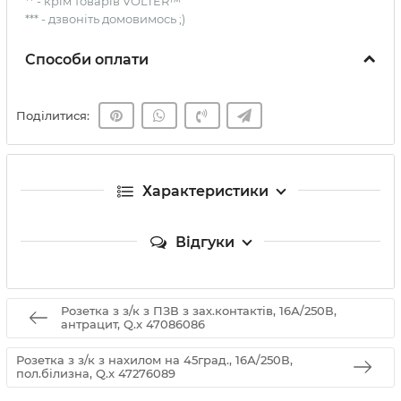
** - крім товарів VOLTER™
*** - дзвоніть домовимось ;)
Способи оплати
Поділитися:
Характеристики
Відгуки
Розетка з з/к з ПЗВ з зах.контактів, 16А/250В,
антрацит, Q.x 47086086
Розетка з з/к з нахилом на 45град., 16А/250В,
пол.білизна, Q.x 47276089