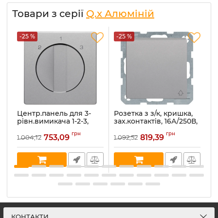
Товари з серії
Q.x Алюміній
-25 %
-25 %
-
Центр.панель для 3-
Розетка з з/к, кришка,
Ро
рівн.вимикача 1-2-3,
зах.контактів, 16А/250В,
к
алюміній, Q.x
алюміній, Q.x 47516084
а
грн
грн
1084608400
753,09
819,39
1 004,12
1 092,52
1 
Артикул:
47516084
Ар
Артикул:
1084608400
В наявності:
6
В 
В наявності:
1
КОНТАКТИ