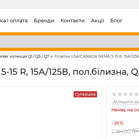
ка і оплата
Бренди
Контакти
Акції
Блог
erker колекція Q1 / Q3 / Q7
Розетка USA/CANADA NEMA 5-15 R, 15А/125В,
5 R, 15А/125В, пол.білизна, Q
Суперціна
Залишити ві
Немає на ск
-25 %
2 184,00
грн