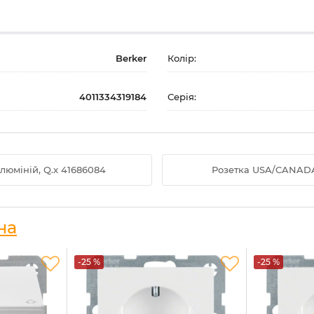
Berker
Колір:
4011334319184
Серія:
люміній, Q.x 41686084
Розетка USA/CANADA N
на
-25 %
-25 %