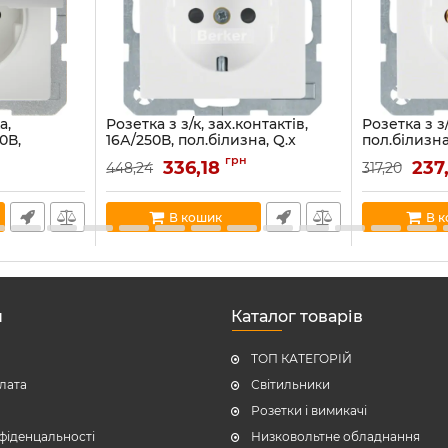
а,
Розетка з з/к, зах.контактів,
Розетка з з/
0В,
16А/250В, пол.білизна, Q.x
пол.білизна
16089
47236089
Артикул:
4743
грн
336,18
237
448,24
317,20
Артикул:
47236089
В наявності:
83
В наявності:
32
В кошик
В 
н
Каталог товарів
ТОП КАТЕГОРІЙ
плата
Світильники
Розетки і вимикачі
фіденцальності
Низковольтне обладнання