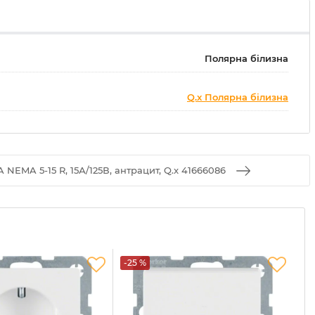
Полярна білизна
Q.x Полярна білизна
EMA 5-15 R, 15А/125В, антрацит, Q.x 41666086
-25 %
-2