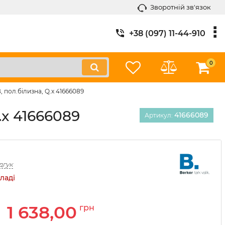
Зворотній зв'язок
+38 (097) 11-44-910
0
 пол.білизна, Q.x 41666089
.x 41666089
41666089
Артикул:
дгук
ладі
1 638,00
грн