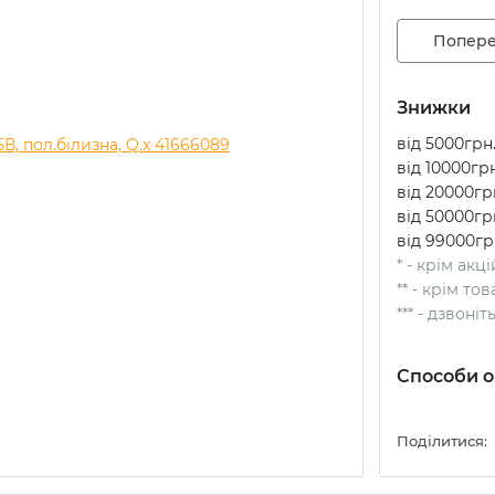
Попере
Знижки
від 5000грн.
від 10000грн
від 20000грн
від 50000грн
від 99000гр
* - крім акц
** - крім т
*** - дзвоні
Способи о
Поділитися: