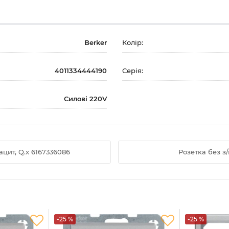
Berker
Колір:
4011334444190
Серія:
Силові 220V
рацит, Q.x 6167336086
Розетка без з/
-25 %
-25 %