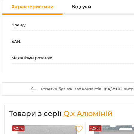
Характеристики
Відгуки
Бренд:
EAN:
Механізми розеток:
Розетка без з/к, зах.контактів, 16А/250В, ант
Товари з серії
Q.x Алюміній
-25 %
-25 %