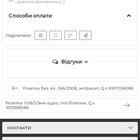
*** - дзвоніть домовимось ;)
Способи оплати
Поділитися:
Відгуки
Розетка без з/к, 16А/250В, антрацит, Q.x 6167036086
Розетка USB/3.5мм аудіо, пол.білизна, Q.x
3315396089
КОНТАКТИ