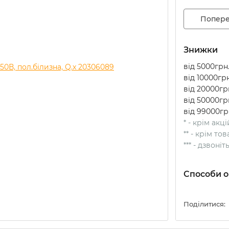
Попере
Знижки
від 5000грн.
від 10000грн
від 20000грн
від 50000грн
від 99000гр
* - крім акц
** - крім т
*** - дзвоні
Способи о
Поділитися: