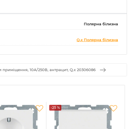
Полярна білизна
Q.x Полярна білизна
 приміщення, 10А/250В, антрацит, Q.x 20306086
-25 %
-2