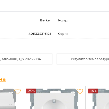
Berker
Колір:
4011334316121
Серія:
 алюміній, Q.x 20266084
Регулятор температури
на
-25 %
-25 %