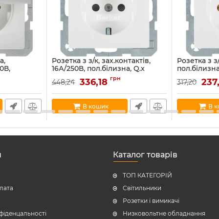
а,
Розетка з з/к, зах.контактів,
Розетка з з/
0В,
16А/250В, пол.білизна, Q.x
пол.білизна
16089
47236089
Артикул:
4743
грн
336,18
237
448,24
317,20
Артикул:
47236089
В наявності:
83
В наявності:
32
В кошик
В 
н
Каталог товарів
ТОП КАТЕГОРІЙ
плата
Світильники
Розетки і вимикачі
фіденцальності
Низковольтне обладнання