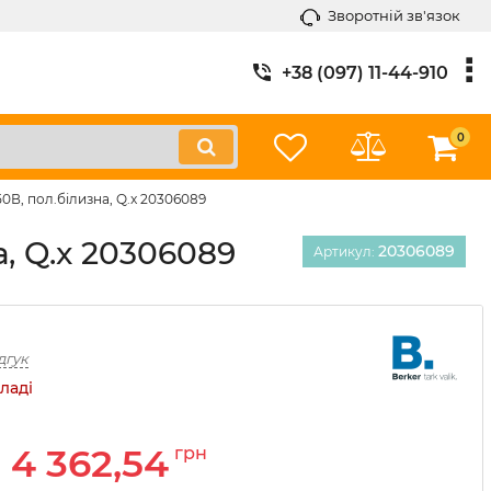
Зворотній зв'язок
+38 (097) 11-44-910
0
0В, пол.білизна, Q.x 20306089
, Q.x 20306089
20306089
Артикул:
дгук
ладі
4 362,54
грн