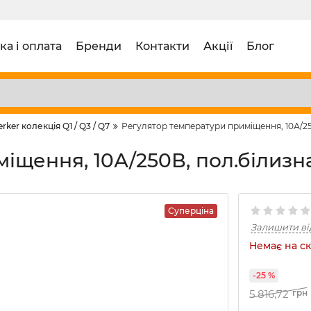
ка і оплата
Бренди
Контакти
Акції
Блог
erker колекція Q1 / Q3 / Q7
Регулятор температури приміщення, 10А/25
іщення, 10А/250В, пол.білизна
Суперціна
Залишити ві
Немає на ск
-25 %
5 816,72
грн