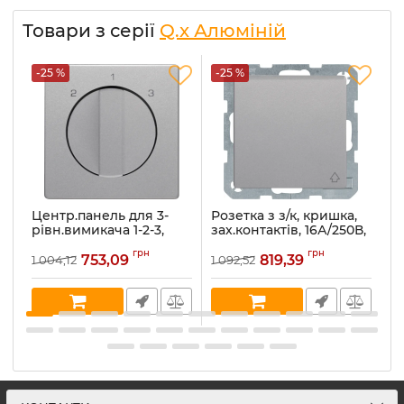
Товари з серії
Q.x Алюміній
-25 %
-25 %
-
Центр.панель для 3-
Розетка з з/к, кришка,
Ро
рівн.вимикача 1-2-3,
зах.контактів, 16А/250В,
к
алюміній, Q.x
алюміній, Q.x 47516084
а
грн
грн
1084608400
753,09
819,39
1 004,12
1 092,52
1 
Артикул:
47516084
Ар
Артикул:
1084608400
В наявності:
6
В 
В наявності:
1