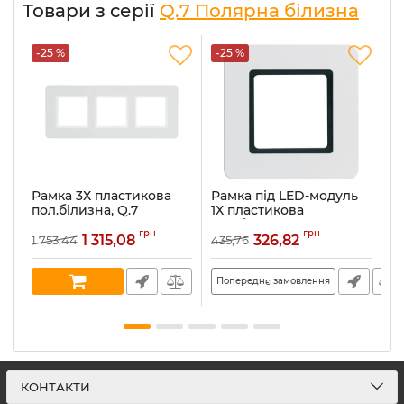
Товари з серії
Q.7 Полярна білизна
-25 %
-25 %
-
Рамка 3Х пластикова
Рамка під LED-модуль
Р
пол.білизна, Q.7
1Х пластикова
по
10136189
пол.білизна, Q.7 10116109
10
грн
грн
1 315,08
326,82
1 753,44
435,76
2 
Артикул:
10136189
Артикул:
10116109
Ар
В наявності:
15
Попереднє замовлення
П
КОНТАКТИ