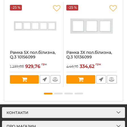
-25 %
-25 %
-
Рамка 5Х пол.білизна,
Рамка 3Х пол.білизна,
Р
Q.3 10156099
Q.3 10136099
Q.
Артикул:
10156099
Артикул:
10136099
Ар
грн
грн
929,76
334,62
1 239,68
446,16
22
В наявності:
4
В наявності:
18
В 
КОНТАКТИ
ПРО МАГАЗИН