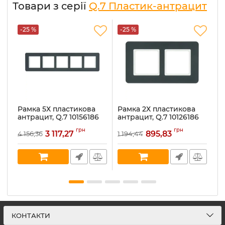
Товари з серії
Q.7 Пластик-антрацит
-25 %
-25 %
-
Рамка 5Х пластикова
Рамка 2Х пластикова
Р
антрацит, Q.7 10156186
антрацит, Q.7 10126186
ан
Артикул:
10156186
Артикул:
10126186
Ар
грн
грн
3 117,27
895,83
4 156,36
1 194,44
74
В наявності:
1
В наявності:
1
В 
КОНТАКТИ