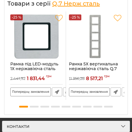
Товари з серії
Q.7 Нерж сталь
-25 %
-25 %
-
Рамка під LED-модуль
Рамка 5Х вертикальна
Р
1Х нержавіюча сталь
нержавіюча сталь Q.7
г
Q.7 10116183
10156083
н
грн
грн
1
1 831,44
8 517,21
2 441,92
11 356,28
11
Артикул:
10116183
Артикул:
10156083
Ар
Попереднє замовлення
Попереднє замовлення
П
КОНТАКТИ