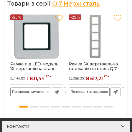
Товари з серії
Q.7 Нерж сталь
-25 %
-25 %
-
Рамка під LED-модуль
Рамка 5Х вертикальна
Р
1Х нержавіюча сталь
нержавіюча сталь Q.7
г
Q.7 10116183
10156083
н
грн
грн
1
1 831,44
8 517,21
2 441,92
11 356,28
11
Артикул:
10116183
Артикул:
10156083
Ар
Попереднє замовлення
Попереднє замовлення
П
КОНТАКТИ