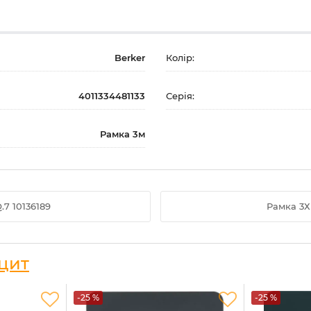
Berker
Колір:
4011334481133
Серія:
Рамка 3м
.7 10136189
Рамка 3Х
ацит
-25 %
-25 %