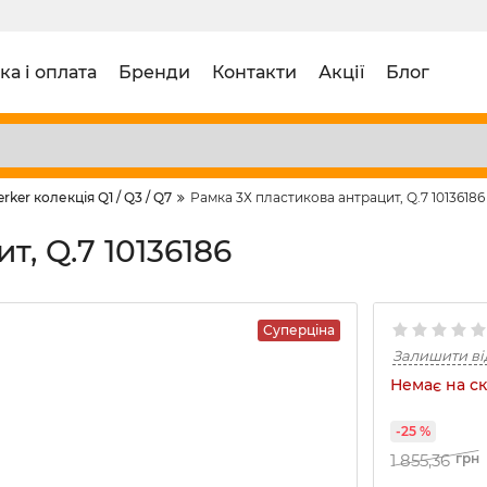
ка і оплата
Бренди
Контакти
Акції
Блог
erker колекція Q1 / Q3 / Q7
Рамка 3Х пластикова антрацит, Q.7 10136186
, Q.7 10136186
Суперціна
Залишити ві
Немає на ск
-25 %
1 855,36
грн