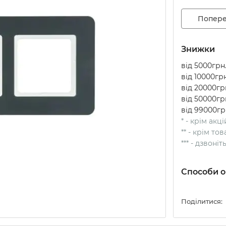
Попере
Знижки
від 5000грн.
від 10000грн
від 20000грн
від 50000грн
від 99000гр
* - крім акц
** - крім т
*** - дзвоні
Способи о
Поділитися: