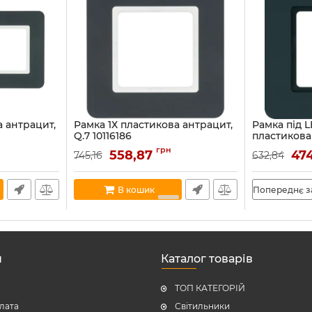
а антрацит,
Рамка 1Х пластикова антрацит,
Рамка під 
Q.7 10116186
пластикова
10116106
Артикул:
10116186
н
грн
558,87
47
745,16
632,84
Артикул:
10116
В наявності:
4
В кошик
Попереднє 
н
Каталог товарів
ТОП КАТЕГОРІЙ
плата
Світильники