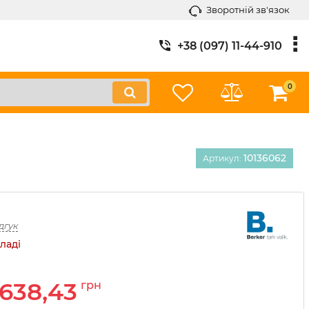
Зворотній зв'язок
+38 (097) 11-44-910
0
10136062
Артикул:
дгук
ладі
638,43
грн