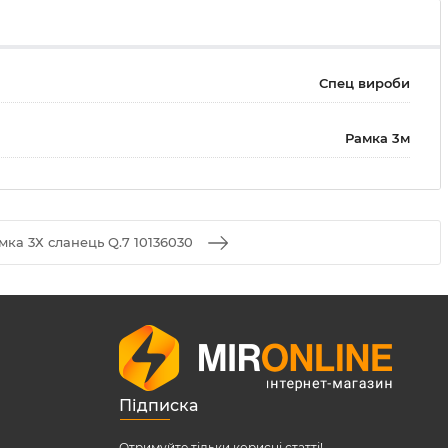
Спец вироби
Рамка 3м
мка 3Х сланець Q.7 10136030
Підписка
Отримуйте тільки корисні статті!