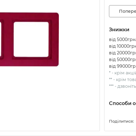
Попере
Знижки
від 5000грн.
від 10000грн
від 20000грн
від 50000грн
від 99000гр
* - крім акц
** - крім т
*** - дзвоні
Способи о
Поділитися: