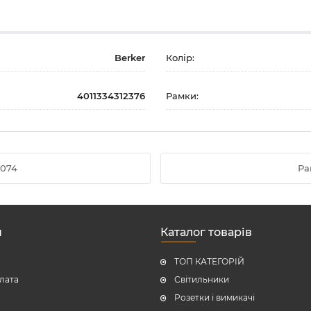
Berker
Колір:
4011334312376
Рамки:
6074
Ра
н
Каталог товарів
ТОП КАТЕГОРІЙ
плата
Світильники
Розетки і вимикачі