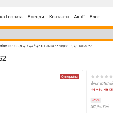
ка і оплата
Бренди
Контакти
Акції
Блог
erker колекція Q1 / Q3 / Q7
Рамка 3Х червона, Q.1 10136062
62
Суперціна
Залишити ві
Немає на ск
-25 %
851,24
грн