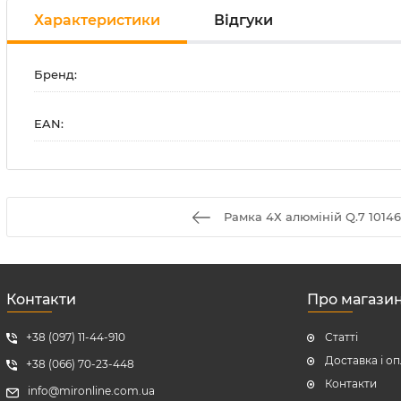
Характеристики
Відгуки
Бренд:
EAN:
Рамка 4Х алюміній Q.7 1014
Контакти
Про магази
+38 (097) 11-44-910
Статті
Доставка і о
+38 (066) 70-23-448
Контакти
info@mironline.com.ua