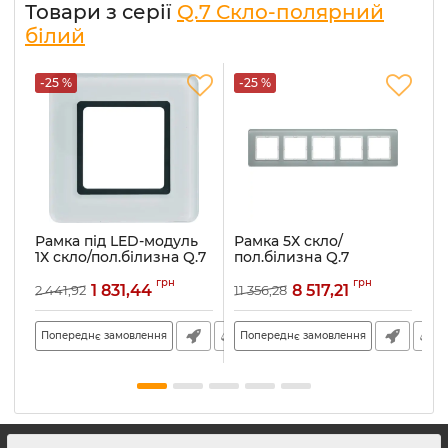
Товари з серії
Q.7 Скло-полярний
білий
-25 %
-25 %
-
Рамка під LED-модуль
Рамка 5Х скло/
Р
1Х скло/пол.білизна Q.7
пол.білизна Q.7
п
10116179
10156079
1
грн
грн
1 831,44
8 517,21
2 441,92
11 356,28
8 
Артикул:
10116179
Артикул:
10156079
Ар
Попереднє замовлення
Попереднє замовлення
П