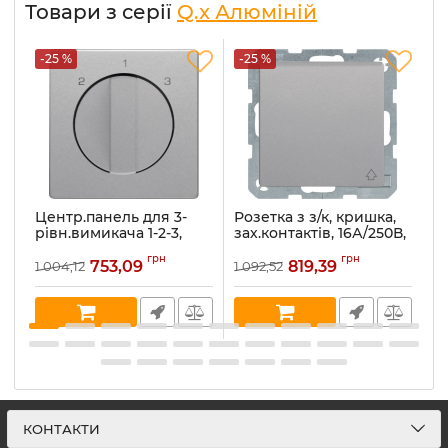
Товари з серії
Q.x Алюміній
-25 %
-25 %
-
Центр.панель для 3-
Розетка з з/к, кришка,
Ро
рівн.вимикача 1-2-3,
зах.контактів, 16А/250В,
к
алюміній, Q.x
алюміній, Q.x 47516084
а
грн
грн
1084608400
753,09
819,39
1 004,12
1 092,52
1 
Артикул:
47516084
Ар
Артикул:
1084608400
В наявності:
6
В 
В наявності:
1
КОНТАКТИ