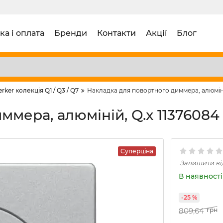
ка і оплата
Бренди
Контакти
Акції
Блог
erker колекція Q1 / Q3 / Q7
Накладка для повортного диммера, алюміні
мера, алюміній, Q.x 11376084
Суперціна
Залишити ві
В наявності 
-25 %
809,64
грн