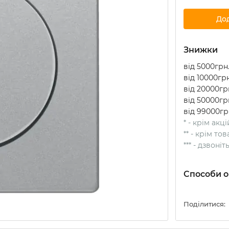
До
Знижки
від 5000грн.
від 10000грн
від 20000грн
від 50000грн
від 99000гр
* - крім акц
** - крім т
*** - дзвоні
Способи о
Поділитися: