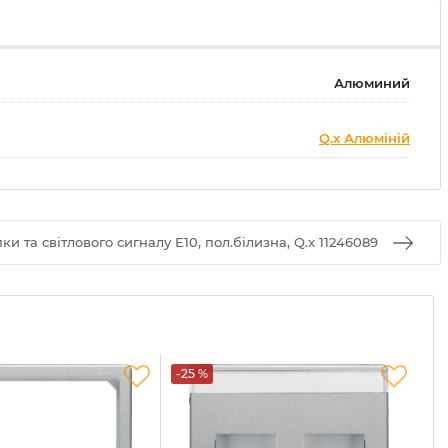
Алюминий
Q.x Алюміній
 та світлового сигналу Е10, пол.білизна, Q.x 11246089
-25 %
-2