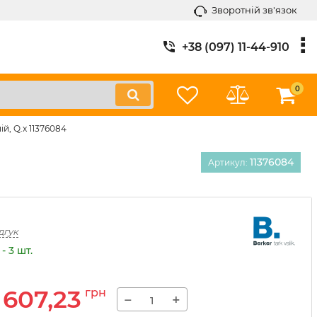
Зворотній зв'язок
+38 (097) 11-44-910
0
й, Q.x 11376084
11376084
Артикул:
дгук
- 3 шт.
607,23
грн
−
+