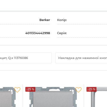
Berker
Колір:
4011334442998
Серія:
ит, Q.x 11376086
Накладка для нажимної кнопки
-25 %
-25 %