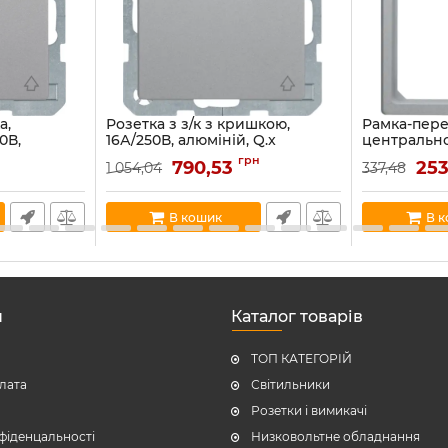
а,
Розетка з з/к з кришкою,
Рамка-пере
0В,
16А/250В, алюміній, Q.x
центрально
084
47516064
алюміній, Q
грн
790,53
253
1 054,04
337,48
Артикул:
47516064
Артикул:
11096
В наявності:
1
В наявності:
2
В кошик
В 
н
Каталог товарів
ТОП КАТЕГОРІЙ
плата
Світильники
Розетки і вимикачі
фіденцальності
Низковольтне обладнання