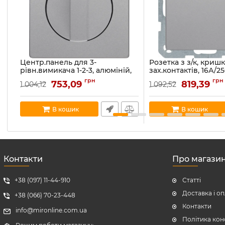
Центр.панель для 3-
Розетка з з/к, кришк
рівн.вимикача 1-2-3, алюміній,
зах.контактів, 16А/25
Q.x 1084608400
алюміній, Q.x 47516
грн
грн
753,09
819,39
1 004,12
1 092,52
Артикул:
1084608400
Артикул:
47516084
В наявності:
1
В наявності:
6
В кошик
В кошик
Контакти
Про магази
+38 (097) 11-44-910
Статті
Доставка і о
+38 (066) 70-23-448
Контакти
info@mironline.com.ua
Політика кон