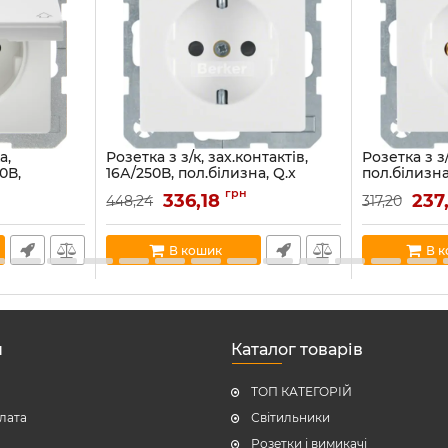
а,
Розетка з з/к, зах.контактів,
Розетка з з/
0В,
16А/250В, пол.білизна, Q.x
пол.білизна
16089
47236089
Артикул:
4743
грн
336,18
237
448,24
317,20
Артикул:
47236089
В наявності:
83
В наявності:
32
В кошик
В 
н
Каталог товарів
ТОП КАТЕГОРІЙ
плата
Світильники
Розетки і вимикачі