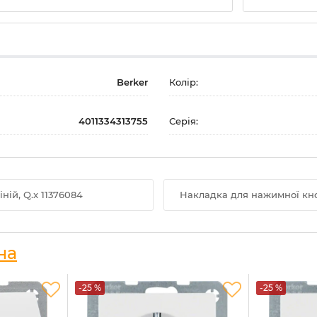
Berker
Колір:
4011334313755
Серія:
ій, Q.x 11376084
Накладка для нажимної кноп
на
-25 %
-25 %