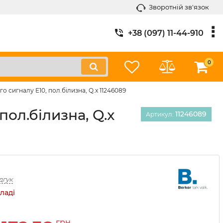
Зворотній зв'язок
+38 (097) 11-44-910
0
 сигналу Е10, пол.білизна, Q.x 11246089
ол.білизна, Q.x
11246089
Артикул:
дгук
ладі
грн