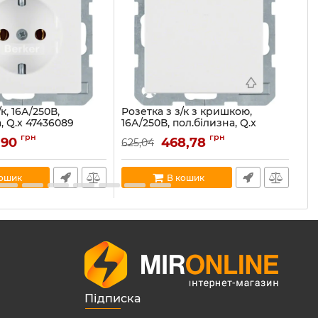
к, 16А/250В,
Розетка з з/к з кришкою,
Па
, Q.x 47436089
16А/250В, пол.білизна, Q.x
по
47516069
6089
Ар
грн
грн
,90
468,78
625,04
26
Артикул:
47516069
8
В н
В наявності:
48
кошик
В кошик
Підписка