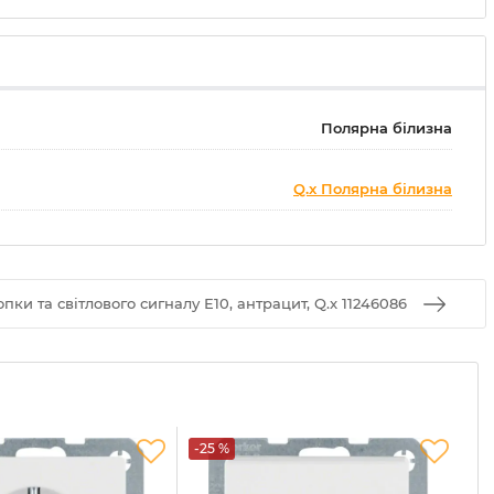
Полярна білизна
Q.x Полярна білизна
ки та світлового сигналу Е10, антрацит, Q.x 11246086
-25 %
-2