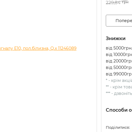
229,84
грн
Попере
Знижки
від 5000грн.
від 10000грн
від 20000грн
від 50000грн
від 99000гр
* - крім акц
** - крім т
*** - дзвоні
Способи о
Поділитися: