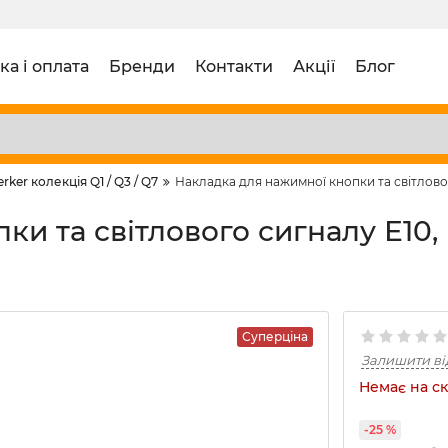
ка і оплата
Бренди
Контакти
Акції
Блог
erker колекція Q1 / Q3 / Q7
Накладка для нажимної кнопки та світлового
и та світлового сигналу Е10, п
Суперціна
Залишити ві
Немає на ск
-25 %