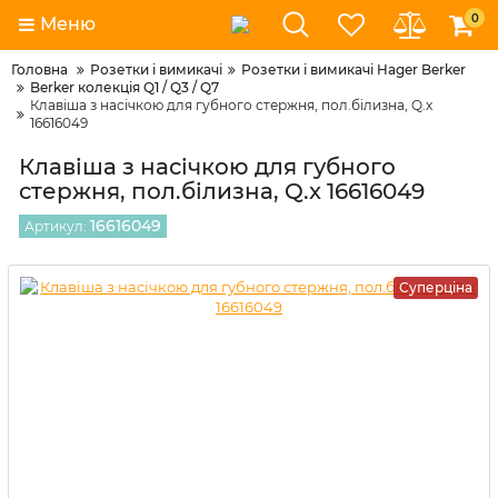
0
Меню
Головна
Розетки і вимикачі
Розетки і вимикачі Hager Berker
Berker колекція Q1 / Q3 / Q7
Клавіша з насічкою для губного стержня, пол.білизна, Q.x
16616049
Клавіша з насічкою для губного
стержня, пол.білизна, Q.x 16616049
16616049
Артикул:
Суперціна