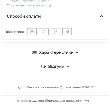
** - крім товарів VOLTER™
*** - дзвоніть домовимось ;)
Способи оплати
Поділитися:
Характеристики
Відгуки
Кнопка 1-канальна Q.x алюміній 85141124
Клавіша 3Х, пол.білизна, Q.x 16656089