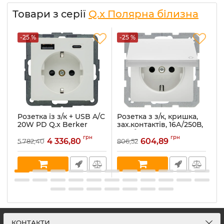
Товари з серії
Q.x Полярна білизна
-25 %
-25 %
-
Розетка із з/к + USB A/C
Розетка з з/к, кришка,
Ро
20W PD Q.x Berker
зах.контактів, 16А/250В,
за
48146089, полярна
пол.білизна, Q.x
по
грн
грн
білизна
47516089
4
4 336,80
604,89
5 782,40
806,52
44
Артикул:
48146089
Артикул:
47516089
Ар
В наявності:
10
В наявності:
15
В 
КОНТАКТИ