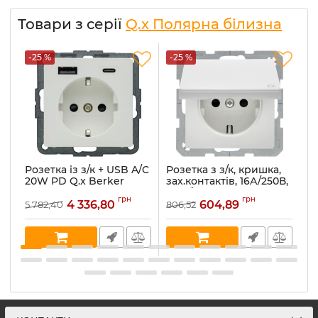
Товари з серії
Q.x Полярна білизна
-25 %
-25 %
-
Розетка із з/к + USB A/C
Розетка з з/к, кришка,
Ро
20W PD Q.x Berker
зах.контактів, 16А/250В,
за
48146089, полярна
пол.білизна, Q.x
по
грн
грн
білизна
47516089
4
4 336,80
604,89
5 782,40
806,52
44
Артикул:
48146089
Артикул:
47516089
Ар
В наявності:
10
В наявності:
15
В 