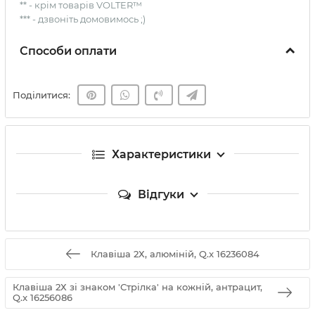
** - крім товарів VOLTER™
*** - дзвоніть домовимось ;)
Способи оплати
Поділитися:
Характеристики
Відгуки
Клавіша 2Х, алюміній, Q.x 16236084
Клавіша 2Х зі знаком 'Стрілка' на кожній, антрацит,
Q.x 16256086