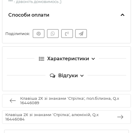
*** - дзвоніть домовимось ;)
Способи оплати
Поділитися:
Характеристики
Відгуки
Клавіша 2Х зі знаками 'Стрілка', пол.білизна, Q.x
16446089
Клавіша 2Х зі знаками 'Стрілка', алюміній, Q.x
16446084