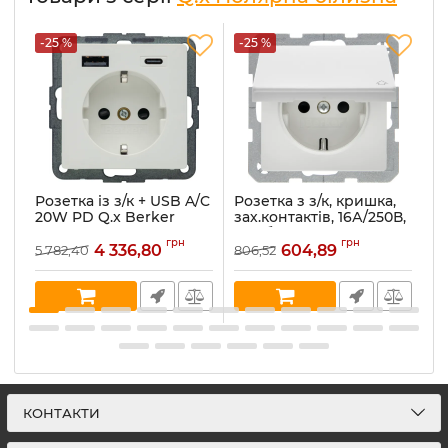
-25 %
-25 %
-
Розетка із з/к + USB A/C
Розетка з з/к, кришка,
Ро
20W PD Q.x Berker
зах.контактів, 16А/250В,
за
48146089, полярна
пол.білизна, Q.x
по
грн
грн
білизна
47516089
4
4 336,80
604,89
5 782,40
806,52
44
Артикул:
48146089
Артикул:
47516089
Ар
В наявності:
10
В наявності:
15
В 
КОНТАКТИ