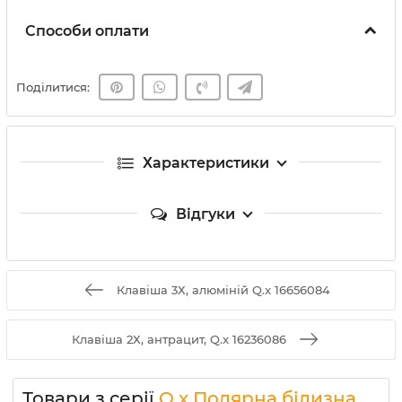
Способи оплати
Поділитися:
Характеристики
Відгуки
Клавіша 3Х, алюміній Q.x 16656084
Клавіша 2Х, антрацит, Q.x 16236086
Товари з серії
Q.x Полярна білизна