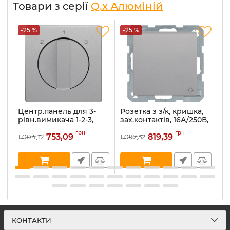
Товари з серії
Q.x Алюміній
-25 %
-25 %
-
Центр.панель для 3-
Розетка з з/к, кришка,
Ро
рівн.вимикача 1-2-3,
зах.контактів, 16А/250В,
к
алюміній, Q.x
алюміній, Q.x 47516084
а
грн
грн
1084608400
753,09
819,39
1 004,12
1 092,52
1 
Артикул:
47516084
Ар
Артикул:
1084608400
В наявності:
6
В 
В наявності:
1
КОНТАКТИ