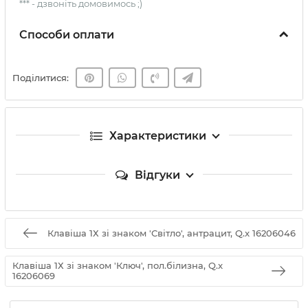
*** - дзвоніть домовимось ;)
Способи оплати
Поділитися:
Характеристики
Відгуки
Клавіша 1Х зі знаком 'Світло', антрацит, Q.x 16206046
Клавіша 1Х зі знаком 'Ключ', пол.білизна, Q.x
16206069