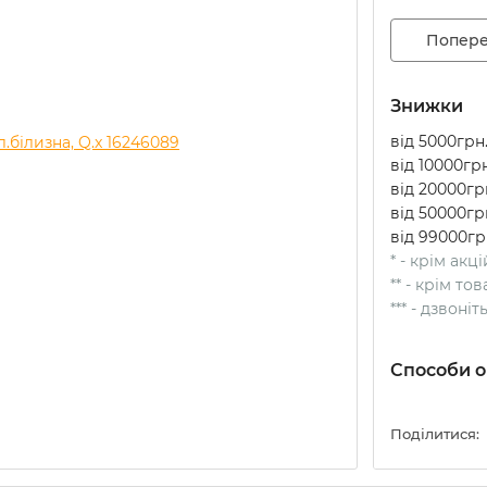
Попере
Знижки
від 5000грн.
від 10000грн
від 20000грн
від 50000грн
від 99000гр
* - крім акц
** - крім т
*** - дзвоні
Способи о
Поділитися: