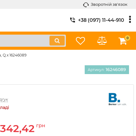
Зворотній зв'язок
+38 (097) 11-44-910
0
а, Q.x 16246089
16246089
Артикул:
дгук
ладі
342,42
грн