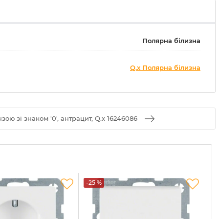
Полярна білизна
Q.x Полярна білизна
нзою зі знаком '0', антрацит, Q.x 16246086
-25 %
-2