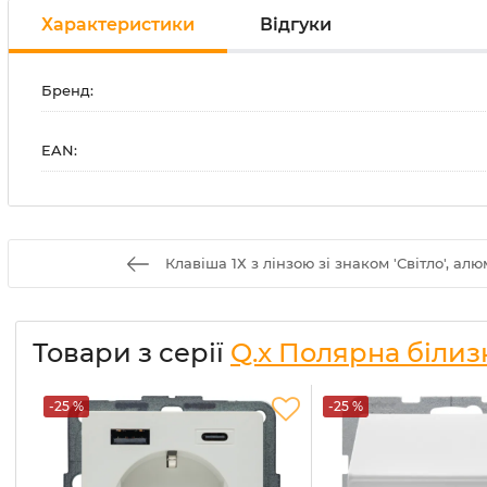
Характеристики
Відгуки
Бренд:
EAN:
Клавіша 1Х з лінзою зі знаком 'Світло', алю
Товари з серії
Q.x Полярна білиз
-25 %
-25 %