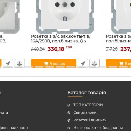
а,
Розетка з з/к, зах.контактів,
Розетка з з/
0В,
16А/250В, пол.білизна, Q.x
пол.білизна
16089
47236089
Артикул:
4743
грн
336,18
237
448,24
317,20
Артикул:
47236089
В наявності:
83
В наявності:
32
В кошик
В 
н
Каталог товарів
ТОП КАТЕГОРІЙ
плата
Світильники
Розетки і вимикачі
фіденцальності
Низковольтне обладнання