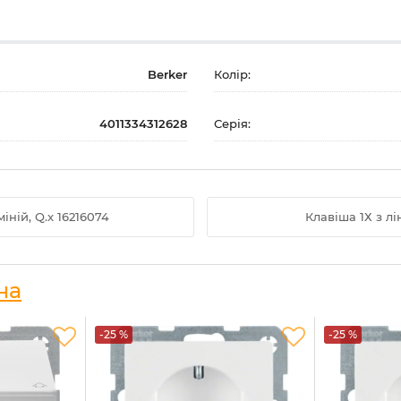
Berker
Колір:
4011334312628
Серія:
міній, Q.x 16216074
Клавіша 1Х з лі
на
-25 %
-25 %