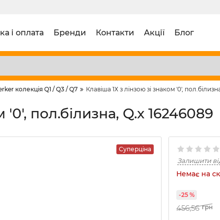
ка і оплата
Бренди
Контакти
Акції
Блог
erker колекція Q1 / Q3 / Q7
Клавіша 1Х з лінзою зі знаком '0', пол.білизн
 '0', пол.білизна, Q.x 16246089
Суперціна
Залишити ві
Немає на ск
-25 %
456,56
грн