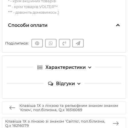
* - крім акційних товарів
** - крім товарів VOLTER™
*** - дзвоніть домовимось ;)
Способи оплати
Поділитися:
Характеристики
Відгуки
Клавіша 1Х з лінзою та рельєфним знаком знаком
'Ключ', пол.білизна, Q.x 16516069
Клавіша 1Х з лінзою зі знаком 'Світло', пол.білизна,
Q.x 16216079