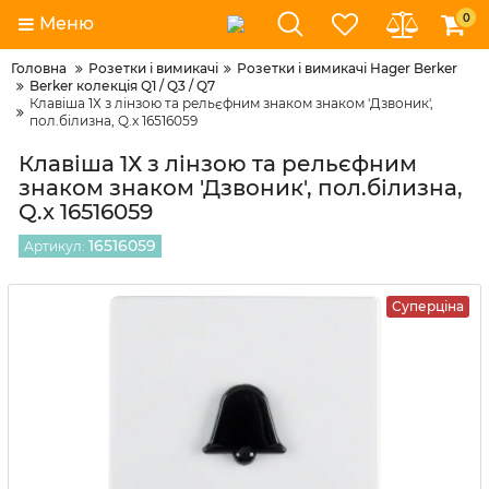
0
Меню
Головна
Розетки і вимикачі
Розетки і вимикачі Hager Berker
Berker колекція Q1 / Q3 / Q7
Клавіша 1Х з лінзою та рельєфним знаком знаком 'Дзвоник',
пол.білизна, Q.x 16516059
Клавіша 1Х з лінзою та рельєфним
знаком знаком 'Дзвоник', пол.білизна,
Q.x 16516059
16516059
Артикул:
Суперціна