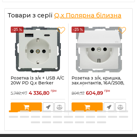
Товари з серії
Q.x Полярна білизна
-25 %
-25 %
-
Розетка із з/к + USB A/C
Розетка з з/к, кришка,
Ро
20W PD Q.x Berker
зах.контактів, 16А/250В,
за
48146089, полярна
пол.білизна, Q.x
по
грн
грн
білизна
47516089
4
4 336,80
604,89
5 782,40
806,52
44
Артикул:
48146089
Артикул:
47516089
Ар
В наявності:
10
В наявності:
15
В 