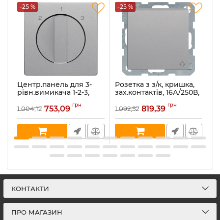
-25 %
-25 %
-
Центр.панель для 3-
Розетка з з/к, кришка,
Ро
рівн.вимикача 1-2-3,
зах.контактів, 16А/250В,
к
алюміній, Q.x
алюміній, Q.x 47516084
а
грн
грн
1084608400
753,09
819,39
1 004,12
1 092,52
1 
Артикул:
47516084
Ар
Артикул:
1084608400
В наявності:
6
В 
В наявності:
1
КОНТАКТИ
ПРО МАГАЗИН