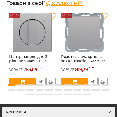
Товари з серії
Q.x Алюміній
-25 %
-25 %
-
Центр.панель для 3-
Розетка з з/к, кришка,
Ро
рівн.вимикача 1-2-3,
зах.контактів, 16А/250В,
к
алюміній, Q.x
алюміній, Q.x 47516084
а
грн
грн
1084608400
753,09
819,39
1 004,12
1 092,52
1 
Артикул:
47516084
Ар
Артикул:
1084608400
В наявності:
6
В 
В наявності:
1
КОНТАКТИ