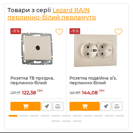
Товари з серії
Lezard RAIN
перлинно-білий перламутр
-11 %
-11 %
-
Розетка ТВ прхідна,
Розетка подвійна з/з,
Р
перлинно-білий
перлинно-білий
д
перламутр Lezard RAIN
перламутр Lezard RAIN
п
грн
грн
(703-3088-129)
(703-3088-127B)
(
122,38
144,08
137,51
161,89
14
Артикул:
703-3088-129
Артикул:
703-3088-127B
Ар
В наявності:
10
В наявності:
20
В 