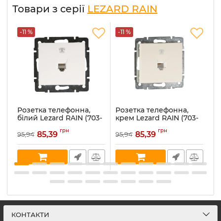
Товари з серії
LEZARD RAIN
-11 %
-11 %
-
Розетка телефонна,
Розетка телефонна,
Р
білий Lezard RAIN (703-
крем Lezard RAIN (703-
а
0288-137)
0388-137)
(7
грн
грн
85,39
85,39
95,94
95,94
10
Артикул:
703-0288-137
Артикул:
703-0388-137
Ар
В наявності:
2
В наявності:
3
В 
КОНТАКТИ