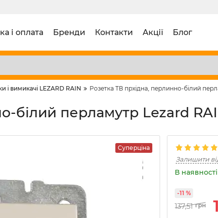
ка і оплата
Бренди
Контакти
Акції
Блог
ки і вимикачі LEZARD RAIN
Розетка ТВ прхідна, перлинно-білий перл
о-білий перламутр Lezard RAIN
Суперціна
Залишити ві
В наявності 
-11 %
137,51
грн