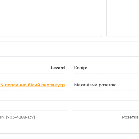
Lezard
Колір:
IN перлинно-білий перламутр
Механізми розеток:
N (703-4288-137)
Розетка