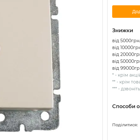
До
Знижки
від 5000грн.
від 10000грн
від 20000грн
від 50000грн
від 99000гр
* - крім акц
** - крім т
*** - дзвоні
Способи о
Поділитися: