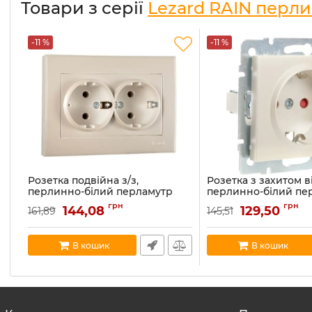
Товари з серії
Lezard RAIN перл
-11 %
-11 %
Розетка подвійна з/з,
Розетка з захитом ві
перлинно-білий перламутр
перлинно-білий пе
Lezard RAIN (703-3088-127B)
Lezard RAIN (703-308
грн
грн
144,08
129,50
161,89
145,51
Артикул:
703-3088-127B
Артикул:
703-3088-124B
В наявності:
20
В наявності:
50
В кошик
В кошик