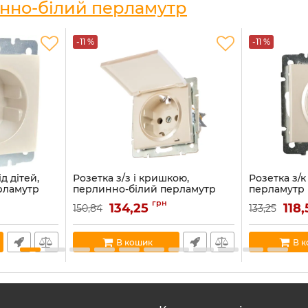
инно-білий перламутр
-11 %
-11 %
д дітей,
Розетка з/з і кришкою,
Розетка з/
рламутр
перлинно-білий перламутр
перламутр 
8-124B)
Lezard RAIN (703-3088-123B)
3088-122B)
грн
134,25
118
150,84
133,25
Артикул:
703-3088-123B
Артикул:
703-3
В наявності:
5
В наявності:
20
В кошик
В 