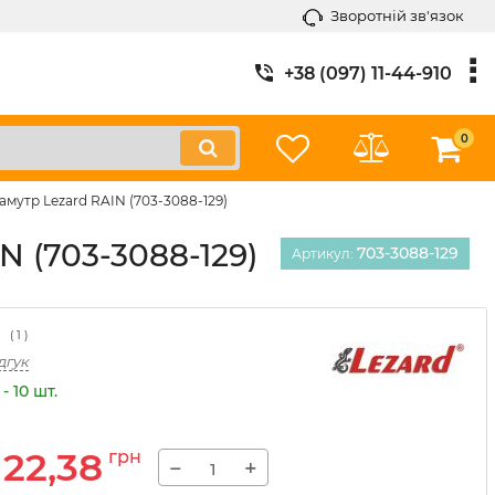
Зворотній зв'язок
+38 (097) 11-44-910
0
амутр Lezard RAIN (703-3088-129)
 (703-3088-129)
703-3088-129
Артикул:
(
1
)
дгук
- 10 шт.
122,38
грн
−
+