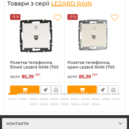
Товари з серії
LEZARD RAIN
-11 %
-11 %
-
Розетка телефонна,
Розетка телефонна,
Р
білий Lezard RAIN (703-
крем Lezard RAIN (703-
а
0288-137)
0388-137)
(7
грн
грн
85,39
85,39
95,94
95,94
10
Артикул:
703-0288-137
Артикул:
703-0388-137
Ар
В наявності:
2
В наявності:
3
В 
КОНТАКТИ