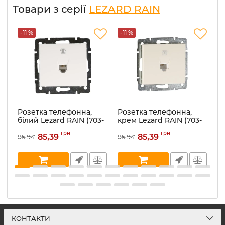
Товари з серії
LEZARD RAIN
-11 %
-11 %
-
Розетка телефонна,
Розетка телефонна,
Р
білий Lezard RAIN (703-
крем Lezard RAIN (703-
бі
0288-137)
0388-137)
0
грн
грн
85,39
85,39
95,94
95,94
20
Артикул:
703-0288-137
Артикул:
703-0388-137
Ар
В наявності:
2
В наявності:
3
В 
КОНТАКТИ