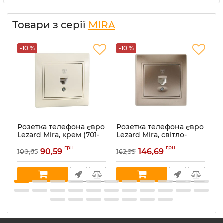
Товари з серії
MIRA
-10 %
-10 %
-
Розетка телефона євро
Розетка телефона євро
Р
Lezard Mira, крем (701-
Lezard Mira, світло-
Le
0303-137)
коричневий
ме
грн
грн
перламутр (701-3131-137)
90,59
146,69
100,65
162,99
16
Артикул:
701-0303-137
Ар
Артикул:
701-3131-137
В наявності:
5
В 
В наявності:
1