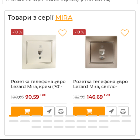
Товари з серії
MIRA
-10 %
-10 %
-
Розетка телефона євро
Розетка телефона євро
Р
Lezard Mira, крем (701-
Lezard Mira, світло-
Le
0303-137)
коричневий
ме
грн
грн
перламутр (701-3131-137)
90,59
146,69
100,65
162,99
16
Артикул:
701-0303-137
Ар
Артикул:
701-3131-137
В наявності:
5
В 
В наявності:
1