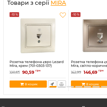
Товари з серії
MIRA
-10 %
-10 %
Розетка телефона євро Lezard
Розетка телефона є
Mira, крем (701-0303-137)
Mira, світло-коричн
перламутр (701-3131-
Артикул:
701-0303-137
грн
грн
90,59
146,69
100,65
162,99
Артикул:
701-3131-137
В наявності:
5
В наявності:
1
В кошик
В кошик