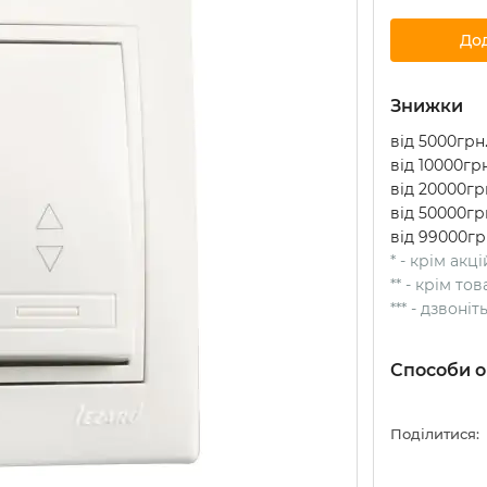
До
Знижки
від 5000грн.
від 10000грн
від 20000грн
від 50000грн
від 99000гр
* - крім акц
** - крім т
*** - дзвоні
Способи о
Поділитися: