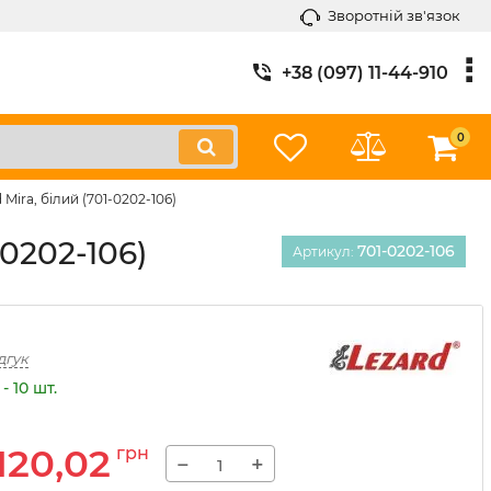
Зворотній зв'язок
+38 (097) 11-44-910
0
ira, білий (701-0202-106)
0202-106)
701-0202-106
Артикул:
дгук
- 10 шт.
120,02
грн
−
+