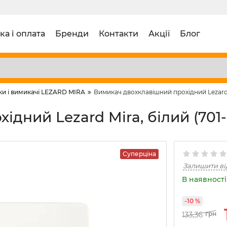
ка і оплата
Бренди
Контакти
Акції
Блог
ки і вимикачі LEZARD MIRA
Вимикач двохклавішний прохідний Lezard M
дний Lezard Mira, білий (701-
Суперціна
Залишити ві
В наявності 
-10 %
133,36
грн