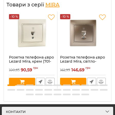
Товари з серії
MIRA
-10 %
-10 %
-
Розетка телефона євро
Розетка телефона євро
Р
Lezard Mira, крем (701-
Lezard Mira, світло-
Le
0303-137)
коричневий
ме
грн
грн
перламутр (701-3131-137)
90,59
146,69
100,65
162,99
16
Артикул:
701-0303-137
Ар
Артикул:
701-3131-137
В наявності:
5
В 
В наявності:
1
КОНТАКТИ