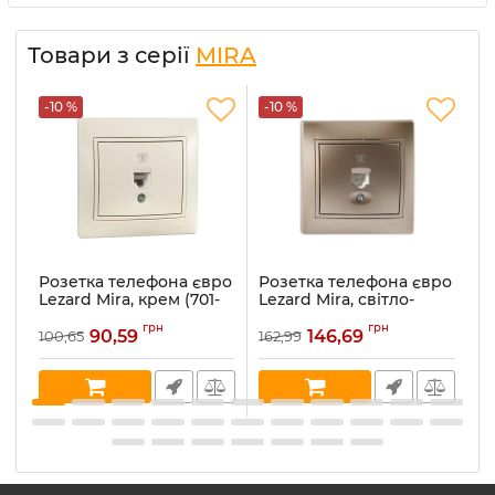
Товари з серії
MIRA
-10 %
-10 %
-
Розетка телефона євро
Розетка телефона євро
Р
Lezard Mira, крем (701-
Lezard Mira, світло-
Le
0303-137)
коричневий
ме
грн
грн
перламутр (701-3131-137)
90,59
146,69
100,65
162,99
16
Артикул:
701-0303-137
Ар
Артикул:
701-3131-137
В наявності:
5
В 
В наявності:
1