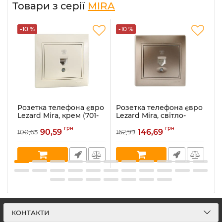
Товари з серії
MIRA
-10 %
-10 %
-
Розетка телефона євро
Розетка телефона євро
Р
Lezard Mira, крем (701-
Lezard Mira, світло-
Le
0303-137)
коричневий
ме
грн
грн
перламутр (701-3131-137)
90,59
146,69
100,65
162,99
16
Артикул:
701-0303-137
Ар
Артикул:
701-3131-137
В наявності:
5
В 
В наявності:
1
КОНТАКТИ