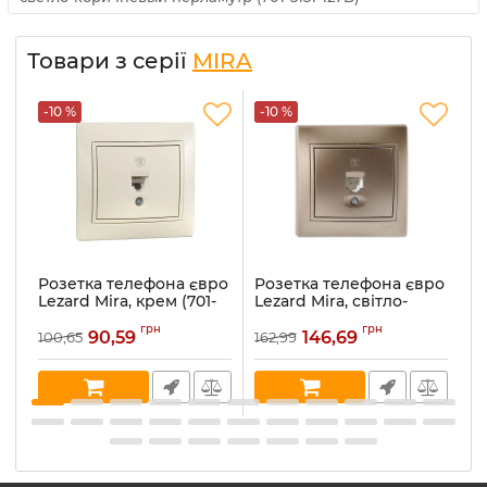
Товари з серії
MIRA
-10 %
-10 %
-
Розетка телефона євро
Розетка телефона євро
Р
Lezard Mira, крем (701-
Lezard Mira, світло-
Le
0303-137)
коричневий
ме
грн
грн
перламутр (701-3131-137)
90,59
146,69
100,65
162,99
16
Артикул:
701-0303-137
Ар
Артикул:
701-3131-137
В наявності:
5
В 
В наявності:
1