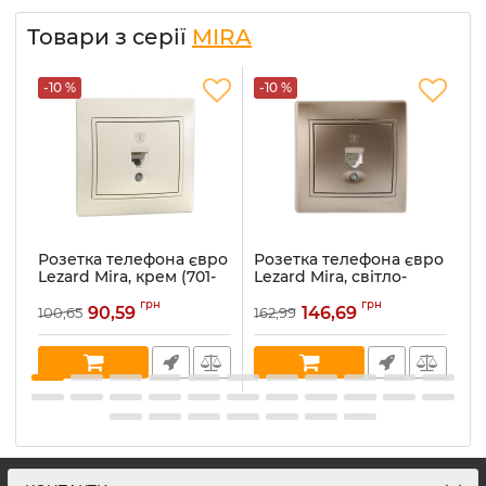
Товари з серії
MIRA
-10 %
-10 %
-
Розетка телефона євро
Розетка телефона євро
Р
Lezard Mira, крем (701-
Lezard Mira, світло-
Le
0303-137)
коричневий
ме
грн
грн
перламутр (701-3131-137)
90,59
146,69
100,65
162,99
16
Артикул:
701-0303-137
Ар
Артикул:
701-3131-137
В наявності:
5
В 
В наявності:
1