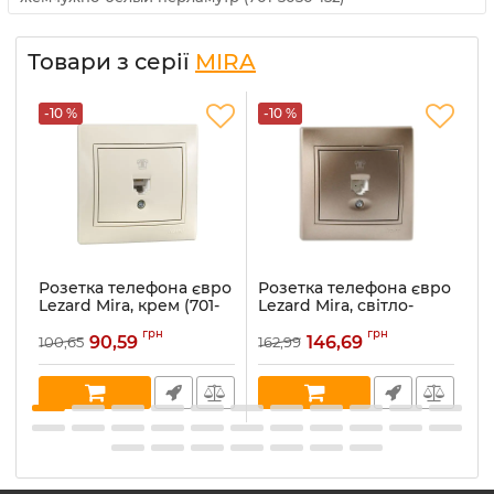
Товари з серії
MIRA
-10 %
-10 %
-
Розетка телефона євро
Розетка телефона євро
Р
Lezard Mira, крем (701-
Lezard Mira, світло-
Le
0303-137)
коричневий
ме
грн
грн
перламутр (701-3131-137)
90,59
146,69
100,65
162,99
16
Артикул:
701-0303-137
Ар
Артикул:
701-3131-137
В наявності:
5
В 
В наявності:
1