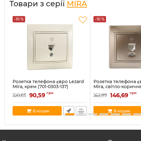
Товари з серії
MIRA
-10 %
-10 %
Розетка телефона євро Lezard
Розетка телефона є
Mira, крем (701-0303-137)
Mira, світло-коричн
перламутр (701-3131-
Артикул:
701-0303-137
грн
грн
90,59
146,69
100,65
162,99
Артикул:
701-3131-137
В наявності:
5
В наявності:
1
В кошик
В кошик