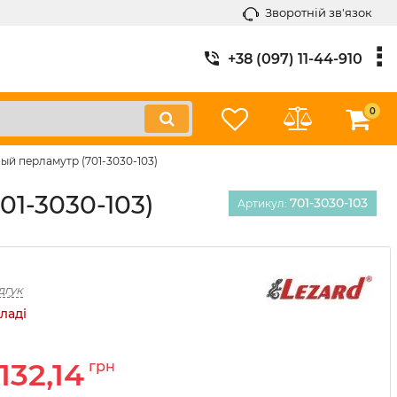
Зворотній зв'язок
+38 (097) 11-44-910
0
ый перламутр (701-3030-103)
1-3030-103)
701-3030-103
Артикул:
дгук
ладі
132,14
грн