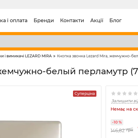
ка і оплата
Бренди
Контакти
Акції
Блог
ки і вимикачі LEZARD MIRA
Кнопка звонка Lezard Mira, жемчужно-бел
 жемчужно-белый перламутр (70
Суперціна
Залишити ві
Немає на ск
-10 %
146,82
грн