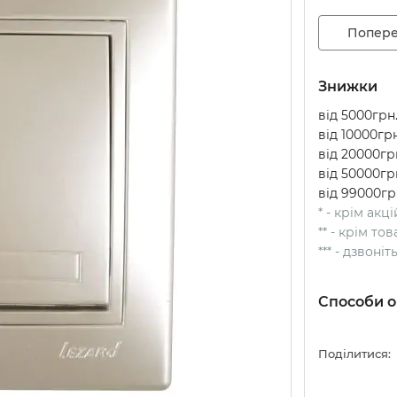
Попере
Знижки
від 5000грн.
від 10000грн
від 20000грн
від 50000грн
від 99000гр
* - крім акц
** - крім т
*** - дзвоні
Способи о
Поділитися: