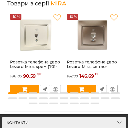
Товари з серії
MIRA
-10 %
-10 %
-
Розетка телефона євро
Розетка телефона євро
Р
Lezard Mira, крем (701-
Lezard Mira, світло-
Le
0303-137)
коричневий
ме
грн
грн
перламутр (701-3131-137)
90,59
146,69
100,65
162,99
16
Артикул:
701-0303-137
Ар
Артикул:
701-3131-137
В наявності:
5
В 
В наявності:
1
КОНТАКТИ