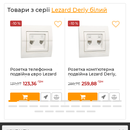
Товари з серії
Lezard Deriy білий
-10 %
-10 %
-
Розетка телефонна
Розетка комп'ютерна
Р
подвійна євро Lezard
подвійна Lezard Deriy,
з
Deriy, білий (702-0202-
білий (702-0202-141)
De
грн
грн
138)
1
123,36
259,88
137,07
288,76
10
Артикул:
702-0202-141
Артикул:
702-0202-138
Ар
В наявності:
15
В наявності:
1
В 