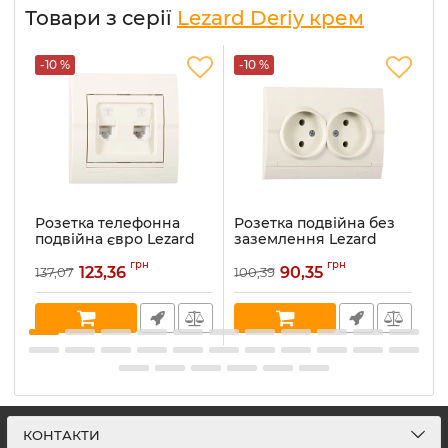
Товари з серії
Lezard Deriy крем
-10 %
-10 %
-
Розетка телефонна
Розетка подвійна без
Р
подвійна євро Lezard
заземлення Lezard
з
Deriy, крем (702-0303-
Deriy, крем (702-0303-
De
грн
грн
138)
128B)
12
123,36
90,35
137,07
100,39
10
Артикул:
702-0303-138
Артикул:
702-0303-128B
Ар
В наявності:
1
В наявності:
20
В 
КОНТАКТИ